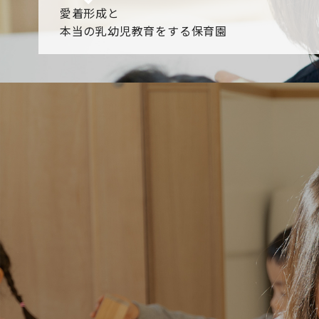
愛着形成と
本当の乳幼児教育をする保育園
園からのお知らせ
【2026年8月最新】0.2歳児空き！残りわずかです！
NHK
各園のブログ
2026.08.06 赤しそジュース作り～にじ組～
2026.08.0
一覧を見る