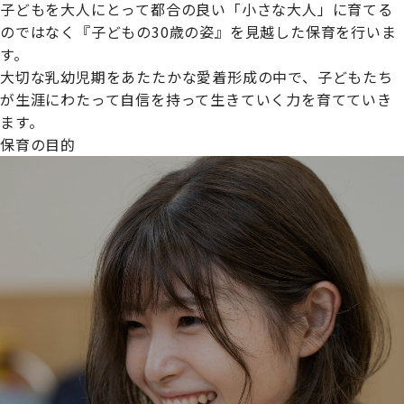
子どもを大人にとって都合の良い「小さな大人」に育てる
のではなく『子どもの30歳の姿』を見越した保育を行いま
す。
大切な乳幼児期をあたたかな愛着形成の中で、子どもたち
プライムスターほいくえんグループは女性が安心して働き
が生涯にわたって自信を持って生きていく力を育てていき
続けられる環境づくりに取り組んでおり、厚生労働省の
ます。
【えるぼし認定(☆☆)】
を受けました。
保育の目的