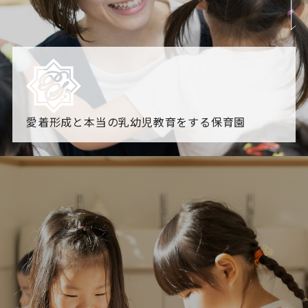
愛着形成と本当の乳幼児教育をする保育園
園からのお知らせ
【2026年8月最新】0.2歳児空き！残りわずかです！
NHK
「すくすく子育て」でリトルスター保育園が紹介されま
す！
各園のブログ
2026.08.06 赤しそジュース作り～にじ組～
2026.08.0
5 【そら組】誕生会
一覧を見る