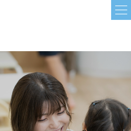
MEN
U