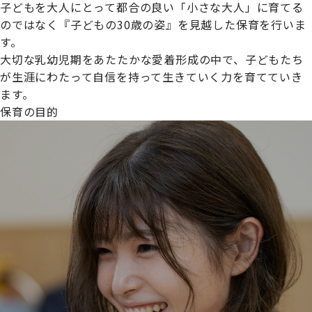
子どもを大人にとって都合の良い「小さな大人」に育てる
のではなく『子どもの30歳の姿』を見越した保育を行いま
す。
大切な乳幼児期をあたたかな愛着形成の中で、子どもたち
プライムスターほいくえんグループは女性が安心して働き
が生涯にわたって自信を持って生きていく力を育てていき
続けられる環境づくりに取り組んでおり、厚生労働省の
ます。
【えるぼし認定(☆☆)】
を受けました。
保育の目的