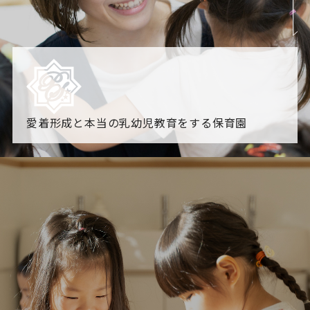
愛着形成と本当の乳幼児教育をする保育園
園からのお知らせ
【2026年8月最新】0.2歳児空き！残りわずかです！
NHK
「すくすく子育て」でリトルスター保育園が紹介されま
す！
各園のブログ
2026.08.06 赤しそジュース作り～にじ組～
2026.08.0
5 【そら組】誕生会
一覧を見る