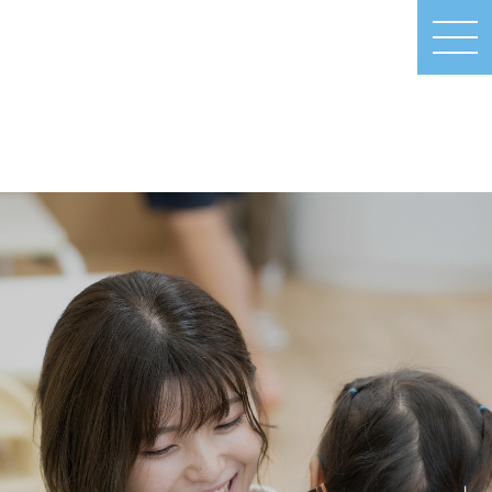
MEN
U