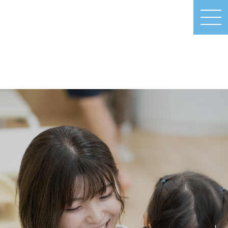
MEN
U