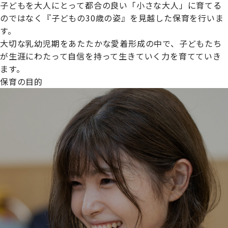
子どもを大人にとって都合の良い「小さな大人」に育てる
のではなく『子どもの30歳の姿』を見越した保育を行いま
す。
大切な乳幼児期をあたたかな愛着形成の中で、子どもたち
プライムスターほいくえんグループは女性が安心して働き
が生涯にわたって自信を持って生きていく力を育てていき
続けられる環境づくりに取り組んでおり、厚生労働省の
ます。
【えるぼし認定(☆☆)】
を受けました。
保育の目的