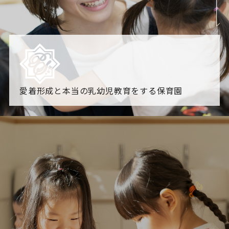
愛着形成と本当の乳幼児教育をする保育園
園からのお知らせ
【2026年8月最新】0.2歳児空き！残りわずかです！
NHK
「すくすく子育て」でリトルスター保育園が紹介されま
す！
各園のブログ
2026.08.06 赤しそジュース作り～にじ組～
2026.08.0
5 【そら組】誕生会
一覧を見る