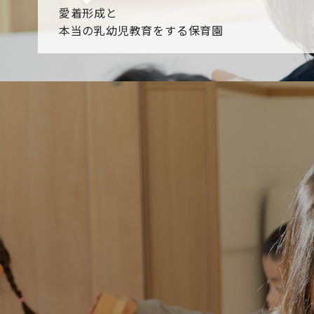
愛着形成と
本当の乳幼児教育をする保育園
園からのお知らせ
【2026年8月最新】0.2歳児空き！残りわずかです！
NHK
各園のブログ
2026.08.06 赤しそジュース作り～にじ組～
2026.08.0
一覧を見る