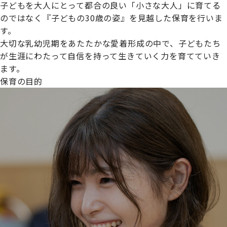
子どもを大人にとって都合の良い「小さな大人」に育てる
のではなく『子どもの30歳の姿』を見越した保育を行いま
す。
大切な乳幼児期をあたたかな愛着形成の中で、子どもたち
プライムスターほいくえんグループは女性が安心して働き
が生涯にわたって自信を持って生きていく力を育てていき
続けられる環境づくりに取り組んでおり、厚生労働省の
ます。
【えるぼし認定(☆☆)】
を受けました。
保育の目的