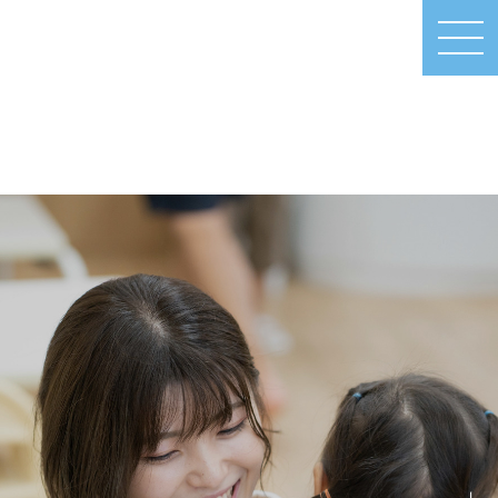
MEN
U