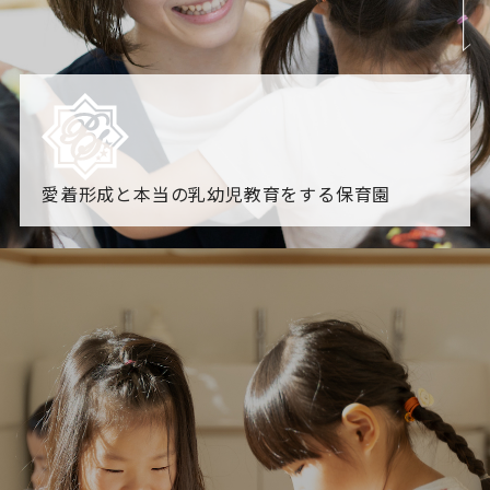
愛着形成と本当の乳幼児教育をする保育園
園からのお知らせ
【2026年8月最新】0.2歳児空き！残りわずかです！
NHK
「すくすく子育て」でリトルスター保育園が紹介されま
す！
各園のブログ
2026.08.06 赤しそジュース作り～にじ組～
2026.08.0
5 【そら組】誕生会
一覧を見る