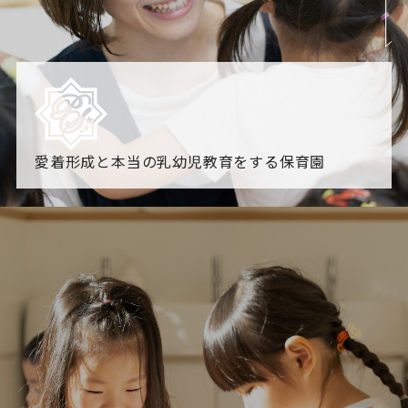
愛着形成と本当の乳幼児教育をする保育園
園からのお知らせ
【2026年8月最新】0.2歳児空き！残りわずかです！
NHK
「すくすく子育て」でリトルスター保育園が紹介されま
す！
各園のブログ
2026.08.06 赤しそジュース作り～にじ組～
2026.08.0
5 【そら組】誕生会
一覧を見る