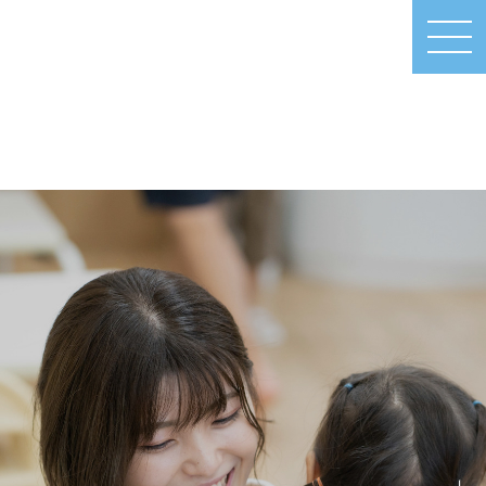
MEN
U