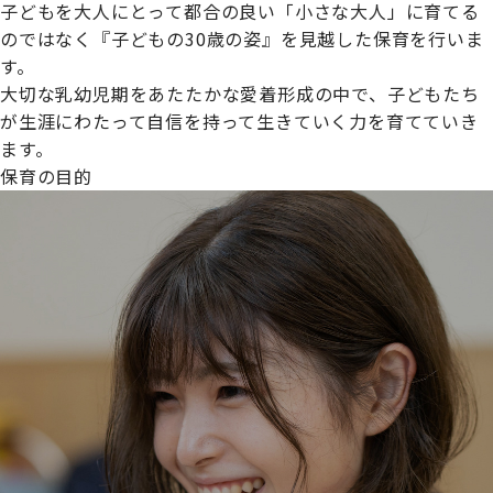
子どもを大人にとって都合の良い「小さな大人」に育てる
のではなく『子どもの30歳の姿』を見越した保育を行いま
す。
大切な乳幼児期をあたたかな愛着形成の中で、子どもたち
プライムスターほいくえんグループは女性が安心して働き
が生涯にわたって自信を持って生きていく力を育てていき
続けられる環境づくりに取り組んでおり、厚生労働省の
ます。
【えるぼし認定(☆☆)】
を受けました。
保育の目的