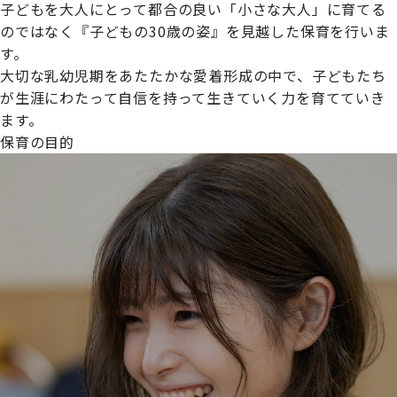
子どもを大人にとって都合の良い「小さな大人」に育てる
のではなく『子どもの30歳の姿』を見越した保育を行いま
す。
大切な乳幼児期をあたたかな愛着形成の中で、子どもたち
プライムスターほいくえんグループは女性が安心して働き
が生涯にわたって自信を持って生きていく力を育てていき
続けられる環境づくりに取り組んでおり、厚生労働省の
ます。
【えるぼし認定(☆☆)】
を受けました。
保育の目的