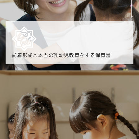
愛着形成と本当の乳幼児教育をする保育園
園からのお知らせ
【2026年8月最新】0.2歳児空き！残りわずかです！
NHK
「すくすく子育て」でリトルスター保育園が紹介されま
す！
各園のブログ
2026.08.06 赤しそジュース作り～にじ組～
2026.08.0
5 【そら組】誕生会
一覧を見る