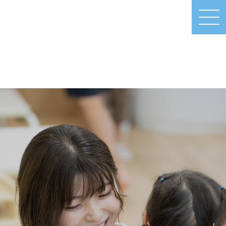
MEN
U