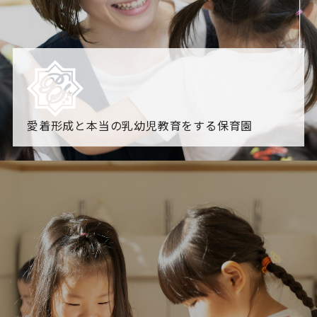
愛着形成と本当の乳幼児教育をする保育園
園からのお知らせ
【2026年8月最新】0.2歳児空き！残りわずかです！
NHK
「すくすく子育て」でリトルスター保育園が紹介されま
す！
各園のブログ
2026.08.06 赤しそジュース作り～にじ組～
2026.08.0
5 【そら組】誕生会
一覧を見る