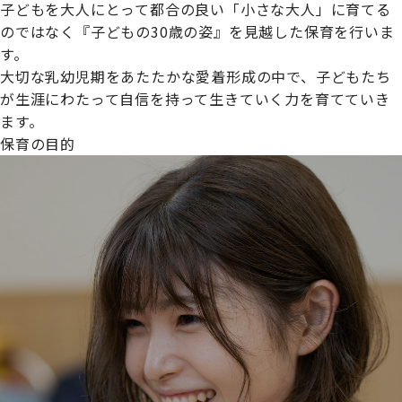
子どもを大人にとって都合の良い「小さな大人」に育てる
のではなく『子どもの30歳の姿』を見越した保育を行いま
す。
大切な乳幼児期をあたたかな愛着形成の中で、子どもたち
プライムスターほいくえんグループは女性が安心して働き
が生涯にわたって自信を持って生きていく力を育てていき
続けられる環境づくりに取り組んでおり、厚生労働省の
ます。
【えるぼし認定(☆☆)】
を受けました。
保育の目的