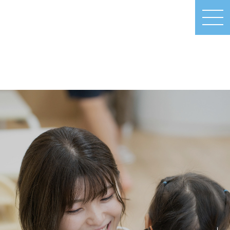
MEN
U