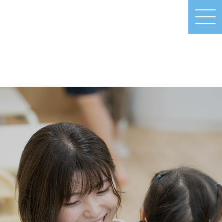
MEN
U