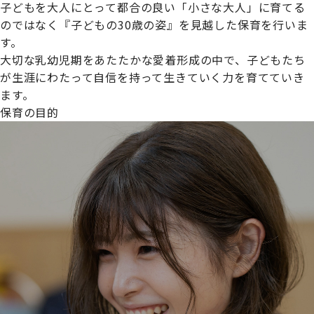
子どもを大人にとって都合の良い「小さな大人」に育てる
のではなく『子どもの30歳の姿』を見越した保育を行いま
す。
大切な乳幼児期をあたたかな愛着形成の中で、子どもたち
プライムスターほいくえんグループは女性が安心して働き
が生涯にわたって自信を持って生きていく力を育てていき
続けられる環境づくりに取り組んでおり、厚生労働省の
ます。
【えるぼし認定(☆☆)】
を受けました。
保育の目的