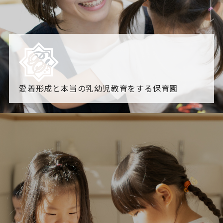
愛着形成と本当の乳幼児教育をする保育園
園からのお知らせ
【2026年8月最新】0.2歳児空き！残りわずかです！
NHK
「すくすく子育て」でリトルスター保育園が紹介されま
す！
各園のブログ
2026.08.06 赤しそジュース作り～にじ組～
2026.08.0
5 【そら組】誕生会
一覧を見る