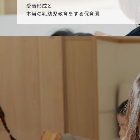
愛着形成と
本当の乳幼児教育をする保育園
園からのお知らせ
【2026年8月最新】0.2歳児空き！残りわずかです！
NHK
各園のブログ
2026.08.06 赤しそジュース作り～にじ組～
2026.08.0
一覧を見る