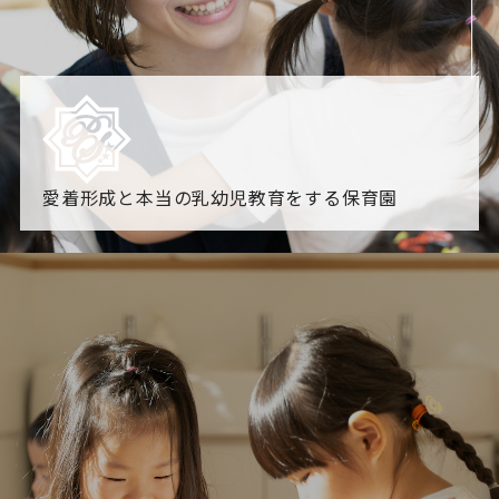
愛着形成と本当の乳幼児教育をする保育園
園からのお知らせ
【2026年8月最新】0.2歳児空き！残りわずかです！
NHK
「すくすく子育て」でリトルスター保育園が紹介されま
す！
各園のブログ
2026.08.06 赤しそジュース作り～にじ組～
2026.08.0
5 【そら組】誕生会
一覧を見る