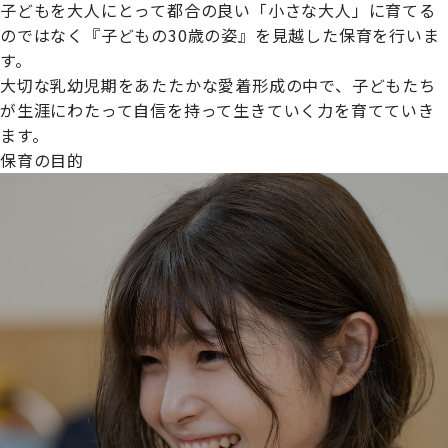
子どもを大人にとって都合の良い「小さな大人」に育てる
のではなく『子どもの30歳の姿』を見越した保育を行いま
す。
大切な乳幼児期をあたたかな愛着形成の中で、子どもたち
プライムスターほいくえんグループは女性が安心して働き
が生涯にわたって自信を持って生きていく力を育てていき
続けられる環境づくりに取り組んでおり、厚生労働省の
ます。
【えるぼし認定(☆☆)】
を受けました。
保育の目的