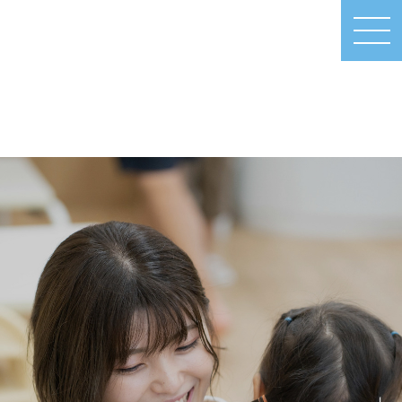
MEN
U