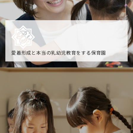
愛着形成と本当の乳幼児教育をする保育園
園からのお知らせ
【2026年8月最新】0.2歳児空き！残りわずかです！
NHK
「すくすく子育て」でリトルスター保育園が紹介されま
す！
各園のブログ
2026.08.06 赤しそジュース作り～にじ組～
2026.08.0
5 【そら組】誕生会
一覧を見る