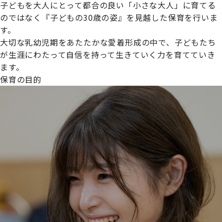
子どもを大人にとって都合の良い「小さな大人」に育てる
のではなく『子どもの30歳の姿』を見越した保育を行いま
す。
大切な乳幼児期をあたたかな愛着形成の中で、子どもたち
プライムスターほいくえんグループは女性が安心して働き
が生涯にわたって自信を持って生きていく力を育てていき
続けられる環境づくりに取り組んでおり、厚生労働省の
ます。
【えるぼし認定(☆☆)】
を受けました。
保育の目的