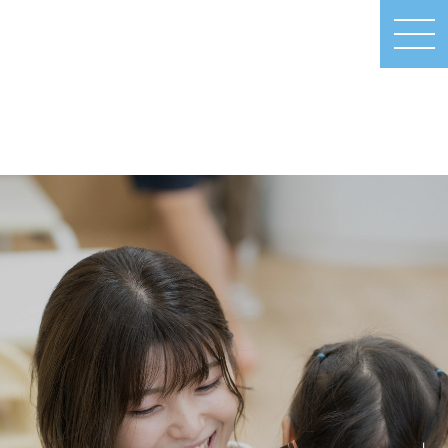
MEN
U