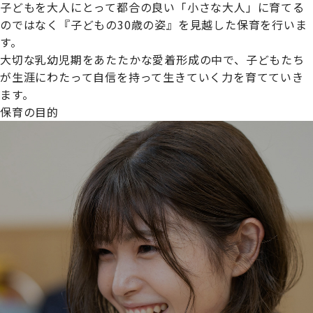
子どもを大人にとって都合の良い「小さな大人」に育てる
のではなく『子どもの30歳の姿』を見越した保育を行いま
す。
大切な乳幼児期をあたたかな愛着形成の中で、子どもたち
プライムスターほいくえんグループは女性が安心して働き
が生涯にわたって自信を持って生きていく力を育てていき
続けられる環境づくりに取り組んでおり、厚生労働省の
ます。
【えるぼし認定(☆☆)】
を受けました。
保育の目的