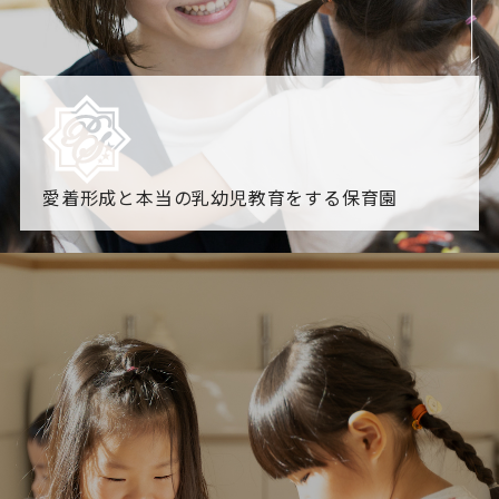
愛着形成と本当の乳幼児教育をする保育園
園からのお知らせ
【2026年8月最新】0.2歳児空き！残りわずかです！
NHK
「すくすく子育て」でリトルスター保育園が紹介されま
す！
各園のブログ
2026.08.06 赤しそジュース作り～にじ組～
2026.08.0
5 【そら組】誕生会
一覧を見る