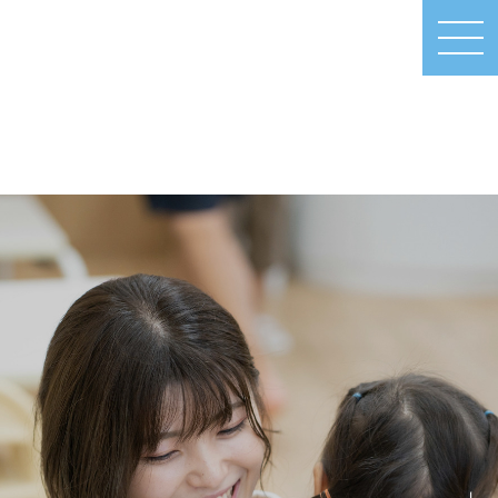
MEN
U