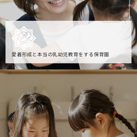
愛着形成と本当の乳幼児教育をする保育園
園からのお知らせ
【2026年8月最新】0.2歳児空き！残りわずかです！
NHK
「すくすく子育て」でリトルスター保育園が紹介されま
す！
各園のブログ
2026.08.06 赤しそジュース作り～にじ組～
2026.08.0
5 【そら組】誕生会
一覧を見る