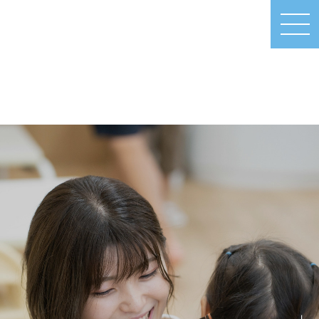
MEN
U