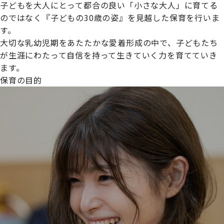
子どもを大人にとって都合の良い「小さな大人」に育てる
のではなく『子どもの30歳の姿』を見越した保育を行いま
す。
大切な乳幼児期をあたたかな愛着形成の中で、子どもたち
プライムスターほいくえんグループは女性が安心して働き
が生涯にわたって自信を持って生きていく力を育てていき
続けられる環境づくりに取り組んでおり、厚生労働省の
ます。
【えるぼし認定(☆☆)】
を受けました。
保育の目的