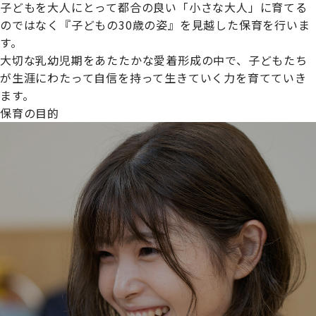
子どもを大人にとって都合の良い「小さな大人」に育てる
のではなく『子どもの30歳の姿』を見越した保育を行いま
す。
大切な乳幼児期をあたたかな愛着形成の中で、子どもたち
プライムスターほいくえんグループは女性が安心して働き
が生涯にわたって自信を持って生きていく力を育てていき
続けられる環境づくりに取り組んでおり、厚生労働省の
ます。
【えるぼし認定(☆☆)】
を受けました。
保育の目的