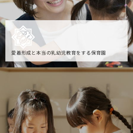
愛着形成と本当の乳幼児教育をする保育園
園からのお知らせ
【2026年8月最新】0.2歳児空き！残りわずかです！
NHK
「すくすく子育て」でリトルスター保育園が紹介されま
す！
各園のブログ
2026.08.06 赤しそジュース作り～にじ組～
2026.08.0
5 【そら組】誕生会
一覧を見る