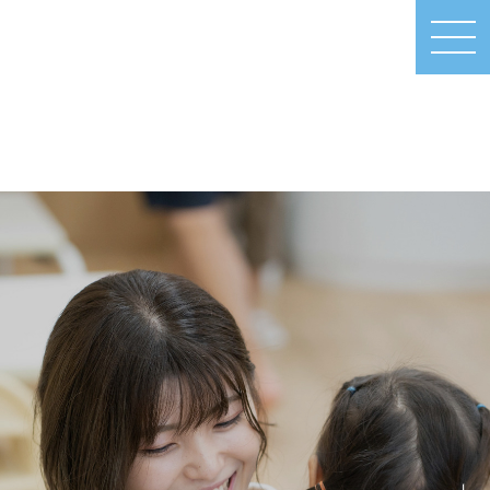
MEN
U