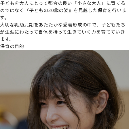
子どもを大人にとって都合の良い「小さな大人」に育てる
のではなく『子どもの30歳の姿』を見越した保育を行いま
す。
大切な乳幼児期をあたたかな愛着形成の中で、子どもたち
プライムスターほいくえんグループは女性が安心して働き
が生涯にわたって自信を持って生きていく力を育てていき
続けられる環境づくりに取り組んでおり、厚生労働省の
ます。
【えるぼし認定(☆☆)】
を受けました。
保育の目的