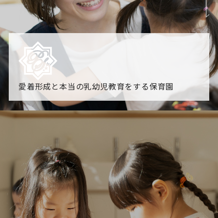
愛着形成と本当の乳幼児教育をする保育園
園からのお知らせ
【2026年8月最新】0.2歳児空き！残りわずかです！
NHK
「すくすく子育て」でリトルスター保育園が紹介されま
す！
各園のブログ
2026.08.06 赤しそジュース作り～にじ組～
2026.08.0
5 【そら組】誕生会
一覧を見る