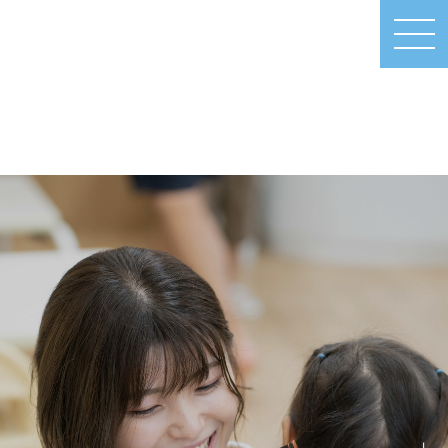
MEN
U