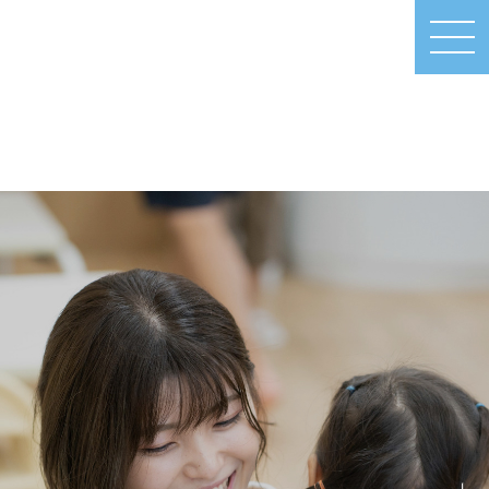
MEN
U