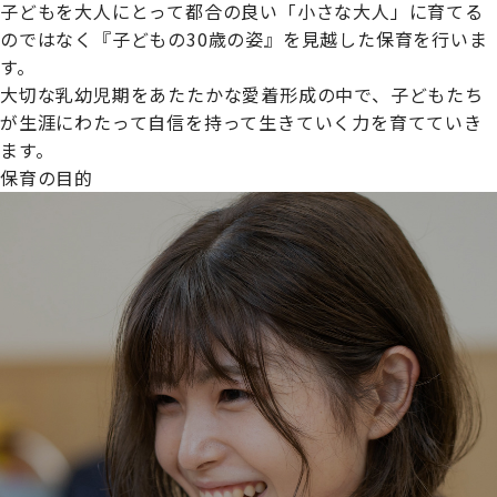
子どもを大人にとって都合の良い「小さな大人」に育てる
のではなく『子どもの30歳の姿』を見越した保育を行いま
す。
大切な乳幼児期をあたたかな愛着形成の中で、子どもたち
プライムスターほいくえんグループは女性が安心して働き
が生涯にわたって自信を持って生きていく力を育てていき
続けられる環境づくりに取り組んでおり、厚生労働省の
ます。
【えるぼし認定(☆☆)】
を受けました。
保育の目的