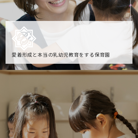
愛着形成と本当の乳幼児教育をする保育園
園からのお知らせ
【2026年8月最新】0.2歳児空き！残りわずかです！
NHK
「すくすく子育て」でリトルスター保育園が紹介されま
す！
各園のブログ
2026.08.06 赤しそジュース作り～にじ組～
2026.08.0
5 【そら組】誕生会
一覧を見る