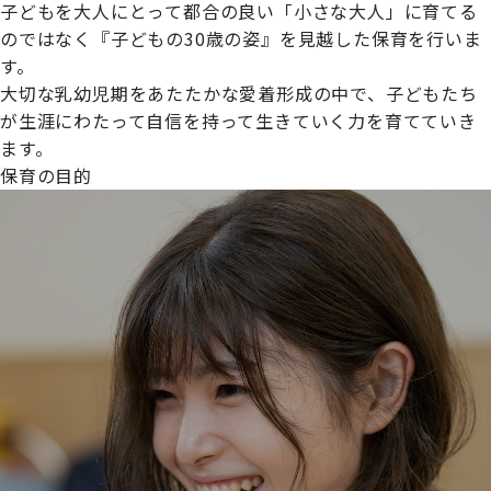
子どもを大人にとって都合の良い「小さな大人」に育てる
のではなく『子どもの30歳の姿』を見越した保育を行いま
す。
大切な乳幼児期をあたたかな愛着形成の中で、子どもたち
プライムスターほいくえんグループは女性が安心して働き
が生涯にわたって自信を持って生きていく力を育てていき
続けられる環境づくりに取り組んでおり、厚生労働省の
ます。
【えるぼし認定(☆☆)】
を受けました。
保育の目的