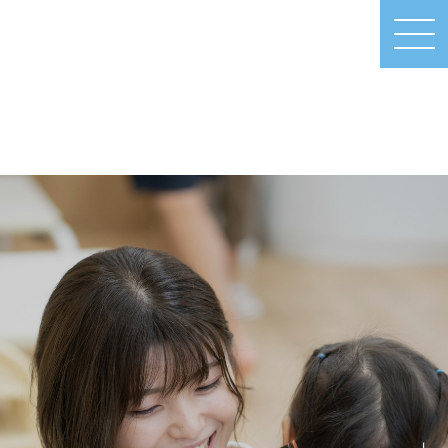
MEN
U