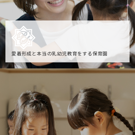
愛着形成と本当の乳幼児教育をする保育園
園からのお知らせ
【2026年8月最新】0.2歳児空き！残りわずかです！
NHK
「すくすく子育て」でリトルスター保育園が紹介されま
す！
各園のブログ
2026.08.06 赤しそジュース作り～にじ組～
2026.08.0
5 【そら組】誕生会
一覧を見る