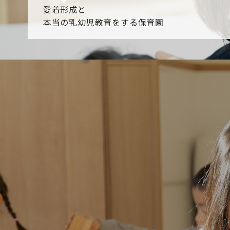
愛着形成と
本当の乳幼児教育をする保育園
園からのお知らせ
【2026年8月最新】0.2歳児空き！残りわずかです！
NHK
各園のブログ
2026.08.06 赤しそジュース作り～にじ組～
2026.08.0
一覧を見る