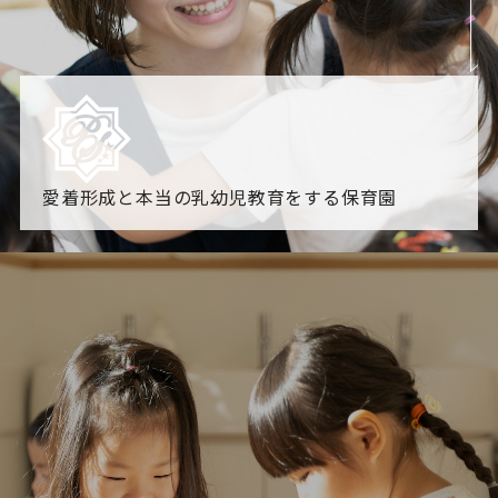
愛着形成と本当の乳幼児教育をする保育園
園からのお知らせ
【2026年8月最新】0.2歳児空き！残りわずかです！
NHK
「すくすく子育て」でリトルスター保育園が紹介されま
す！
各園のブログ
2026.08.06 赤しそジュース作り～にじ組～
2026.08.0
5 【そら組】誕生会
一覧を見る