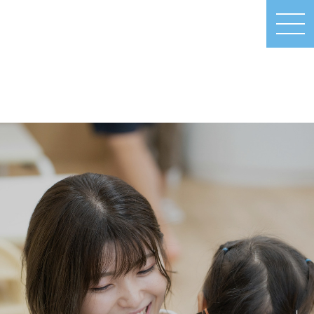
MEN
U