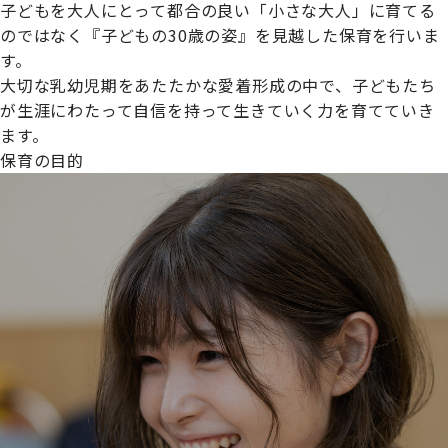
子どもを大人にとって都合の良い「小さな大人」に育てる
のではなく『子どもの30歳の姿』を見越した保育を行いま
す。
大切な乳幼児期をあたたかな愛着形成の中で、子どもたち
プライムスターほいくえんグループは女性が安心して働き
が生涯にわたって自信を持って生きていく力を育てていき
続けられる環境づくりに取り組んでおり、厚生労働省の
ます。
【えるぼし認定(☆☆)】
を受けました。
保育の目的