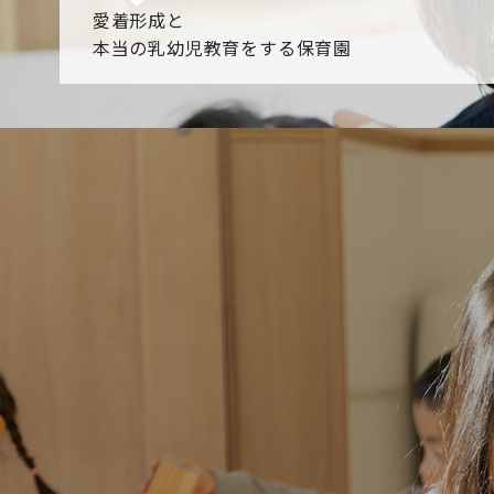
愛着形成と
本当の乳幼児教育をする保育園
園からのお知らせ
【2026年8月最新】0.2歳児空き！残りわずかです！
NHK
各園のブログ
2026.08.06 赤しそジュース作り～にじ組～
2026.08.0
一覧を見る