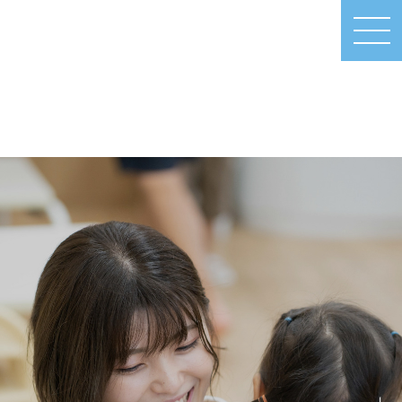
MEN
U