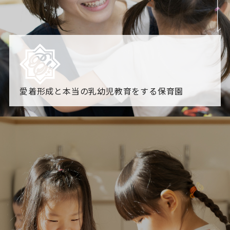
愛着形成と本当の乳幼児教育をする保育園
園からのお知らせ
【2026年8月最新】0.2歳児空き！残りわずかです！
NHK
「すくすく子育て」でリトルスター保育園が紹介されま
す！
各園のブログ
2026.08.06 赤しそジュース作り～にじ組～
2026.08.0
5 【そら組】誕生会
一覧を見る