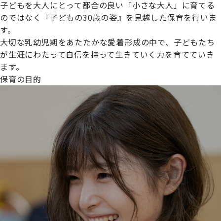
子どもを大人にとって都合の良い「小さな大人」に育てる
のではなく『子どもの30歳の姿』を見越した保育を行いま
す。
大切な乳幼児期をあたたかな愛着形成の中で、子どもたち
プライムスターほいくえんグループは女性が安心して働き
が生涯にわたって自信を持って生きていく力を育てていき
続けられる環境づくりに取り組んでおり、厚生労働省の
ます。
【えるぼし認定(☆☆)】
を受けました。
保育の目的