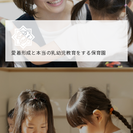
愛着形成と本当の乳幼児教育をする保育園
園からのお知らせ
【2026年8月最新】0.2歳児空き！残りわずかです！
NHK
「すくすく子育て」でリトルスター保育園が紹介されま
す！
各園のブログ
2026.08.06 赤しそジュース作り～にじ組～
2026.08.0
5 【そら組】誕生会
一覧を見る