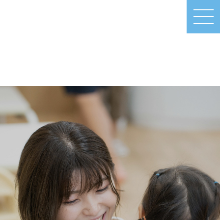
MEN
U