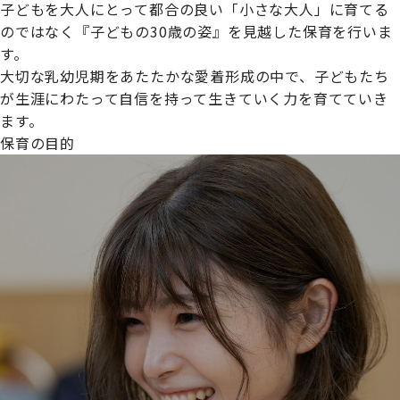
子どもを大人にとって都合の良い「小さな大人」に育てる
のではなく『子どもの30歳の姿』を見越した保育を行いま
す。
大切な乳幼児期をあたたかな愛着形成の中で、子どもたち
プライムスターほいくえんグループは女性が安心して働き
が生涯にわたって自信を持って生きていく力を育てていき
続けられる環境づくりに取り組んでおり、厚生労働省の
ます。
【えるぼし認定(☆☆)】
を受けました。
保育の目的