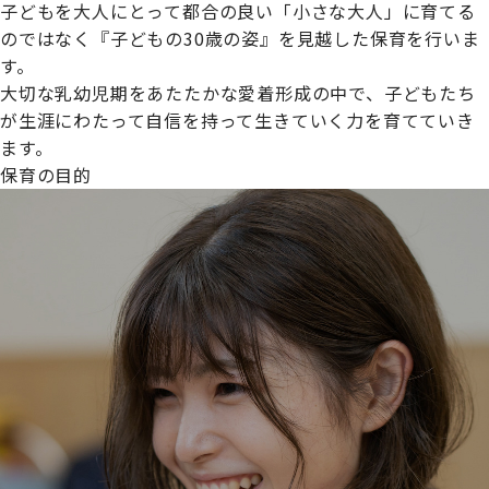
子どもを大人にとって都合の良い「小さな大人」に育てる
のではなく『子どもの30歳の姿』を見越した保育を行いま
す。
大切な乳幼児期をあたたかな愛着形成の中で、子どもたち
プライムスターほいくえんグループは女性が安心して働き
が生涯にわたって自信を持って生きていく力を育てていき
続けられる環境づくりに取り組んでおり、厚生労働省の
ます。
【えるぼし認定(☆☆)】
を受けました。
保育の目的