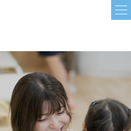
MEN
U