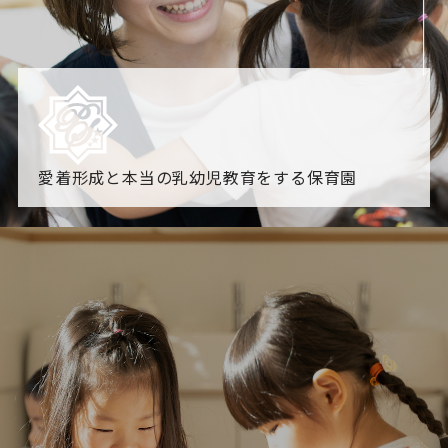
愛着形成と本当の乳幼児教育をする保育園
園からのお知らせ
【2026年8月最新】0.2歳児空き！残りわずかです！
NHK
「すくすく子育て」でリトルスター保育園が紹介されま
す！
各園のブログ
2026.08.06 赤しそジュース作り～にじ組～
2026.08.0
5 【そら組】誕生会
一覧を見る