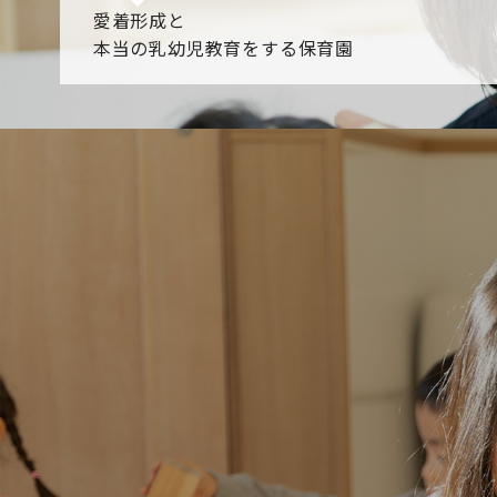
愛着形成と
本当の乳幼児教育をする保育園
園からのお知らせ
【2026年8月最新】0.2歳児空き！残りわずかです！
NHK
各園のブログ
2026.08.06 赤しそジュース作り～にじ組～
2026.08.0
一覧を見る