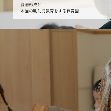
愛着形成と
本当の乳幼児教育をする保育園
園からのお知らせ
【2026年8月最新】0.2歳児空き！残りわずかです！
NHK
各園のブログ
2026.08.06 赤しそジュース作り～にじ組～
2026.08.0
一覧を見る