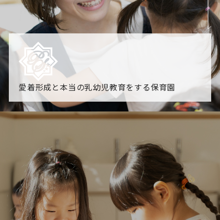
愛着形成と本当の乳幼児教育をする保育園
園からのお知らせ
【2026年8月最新】0.2歳児空き！残りわずかです！
NHK
「すくすく子育て」でリトルスター保育園が紹介されま
す！
各園のブログ
2026.08.06 赤しそジュース作り～にじ組～
2026.08.0
5 【そら組】誕生会
一覧を見る