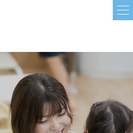
MEN
U