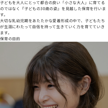
子どもを大人にとって都合の良い「小さな大人」に育てる
のではなく『子どもの30歳の姿』を見越した保育を行いま
す。
大切な乳幼児期をあたたかな愛着形成の中で、子どもたち
プライムスターほいくえんグループは女性が安心して働き
が生涯にわたって自信を持って生きていく力を育てていき
続けられる環境づくりに取り組んでおり、厚生労働省の
ます。
【えるぼし認定(☆☆)】
を受けました。
保育の目的