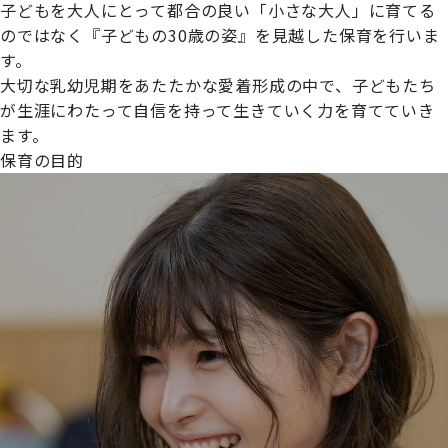
子どもを大人にとって都合の良い「小さな大人」に育てる
のではなく『子どもの30歳の姿』を見越した保育を行いま
す。
大切な乳幼児期をあたたかな愛着形成の中で、子どもたち
プライムスターほいくえんグループは女性が安心して働き
が生涯にわたって自信を持って生きていく力を育てていき
続けられる環境づくりに取り組んでおり、厚生労働省の
ます。
【えるぼし認定(☆☆)】
を受けました。
保育の目的