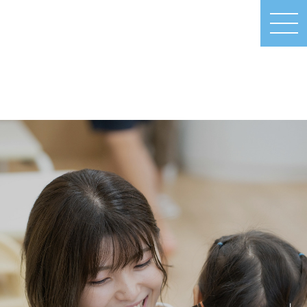
MEN
U