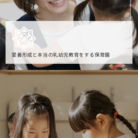
愛着形成と本当の乳幼児教育をする保育園
園からのお知らせ
【2026年8月最新】0.2歳児空き！残りわずかです！
NHK
「すくすく子育て」でリトルスター保育園が紹介されま
す！
各園のブログ
2026.08.06 赤しそジュース作り～にじ組～
2026.08.0
5 【そら組】誕生会
一覧を見る