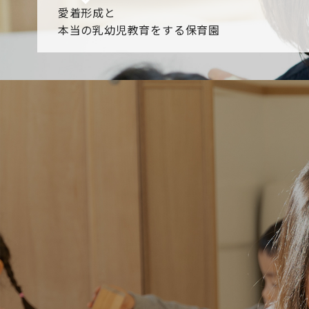
愛着形成と
本当の乳幼児教育をする保育園
園からのお知らせ
【2026年8月最新】0.2歳児空き！残りわずかです！
NHK
各園のブログ
2026.08.06 赤しそジュース作り～にじ組～
2026.08.0
一覧を見る