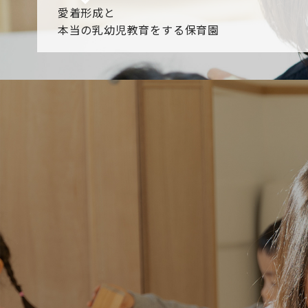
愛着形成と
本当の乳幼児教育をする保育園
園からのお知らせ
【2026年8月最新】0.2歳児空き！残りわずかです！
NHK
各園のブログ
2026.08.06 赤しそジュース作り～にじ組～
2026.08.0
一覧を見る