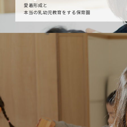
愛着形成と
本当の乳幼児教育をする保育園
園からのお知らせ
【2026年8月最新】0.2歳児空き！残りわずかです！
NHK
各園のブログ
2026.08.05 【そら組】誕生会
2026.08.05 【つき組】水遊
一覧を見る