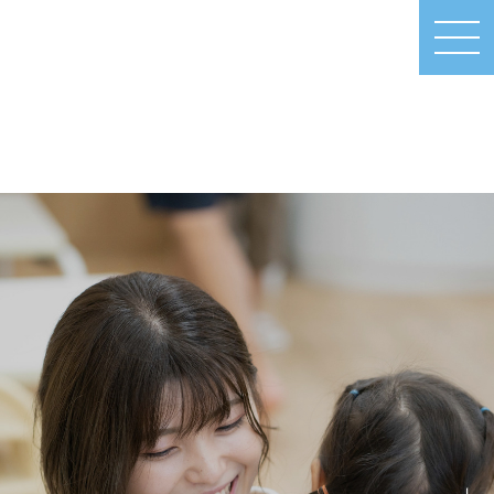
MEN
U