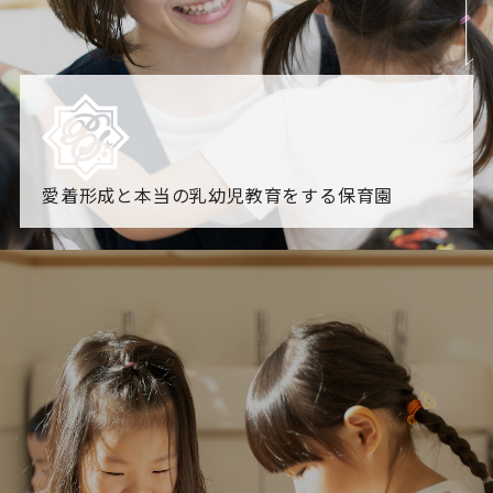
愛着形成と本当の乳幼児教育をする保育園
園からのお知らせ
【2026年8月最新】0.2歳児空き！残りわずかです！
NHK
「すくすく子育て」でリトルスター保育園が紹介されま
す！
各園のブログ
2026.08.06 赤しそジュース作り～にじ組～
2026.08.0
5 【そら組】誕生会
一覧を見る