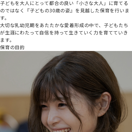
子どもを大人にとって都合の良い「小さな大人」に育てる
のではなく『子どもの30歳の姿』を見越した保育を行いま
す。
大切な乳幼児期をあたたかな愛着形成の中で、子どもたち
プライムスターほいくえんグループは女性が安心して働き
が生涯にわたって自信を持って生きていく力を育てていき
続けられる環境づくりに取り組んでおり、厚生労働省の
ます。
【えるぼし認定(☆☆)】
を受けました。
保育の目的