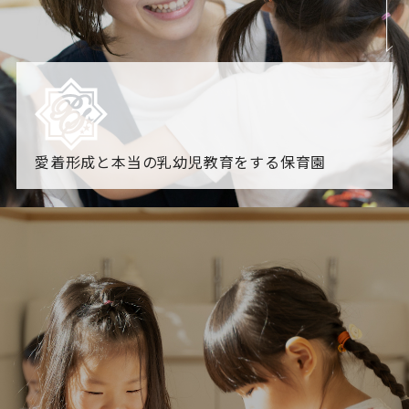
愛着形成と本当の乳幼児教育をする保育園
園からのお知らせ
【2026年8月最新】0.2歳児空き！残りわずかです！
NHK
「すくすく子育て」でリトルスター保育園が紹介されま
す！
各園のブログ
2026.08.05 【そら組】誕生会
2026.08.05 【つき組】水遊
び
一覧を見る