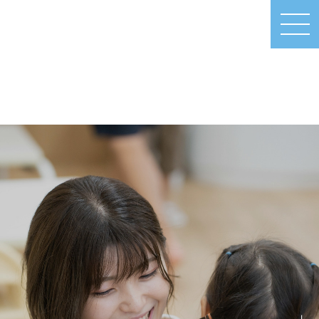
MEN
U