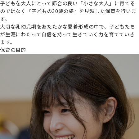
子どもを大人にとって都合の良い「小さな大人」に育てる
のではなく『子どもの30歳の姿』を見越した保育を行いま
す。
大切な乳幼児期をあたたかな愛着形成の中で、子どもたち
プライムスターほいくえんグループは女性が安心して働き
が生涯にわたって自信を持って生きていく力を育てていき
続けられる環境づくりに取り組んでおり、厚生労働省の
ます。
【えるぼし認定(☆☆)】
を受けました。
保育の目的