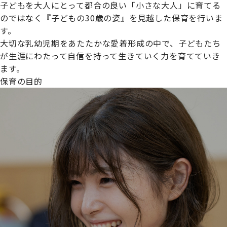
子どもを大人にとって都合の良い「小さな大人」に育てる
のではなく『子どもの30歳の姿』を見越した保育を行いま
す。
大切な乳幼児期をあたたかな愛着形成の中で、子どもたち
プライムスターほいくえんグループは女性が安心して働き
が生涯にわたって自信を持って生きていく力を育てていき
続けられる環境づくりに取り組んでおり、厚生労働省の
ます。
【えるぼし認定(☆☆)】
を受けました。
保育の目的