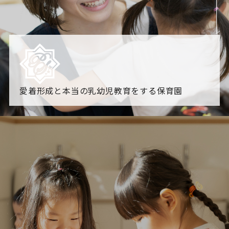
愛着形成と本当の乳幼児教育をする保育園
園からのお知らせ
【2026年8月最新】0.2歳児空き！残りわずかです！
NHK
「すくすく子育て」でリトルスター保育園が紹介されま
す！
各園のブログ
2026.08.06 赤しそジュース作り～にじ組～
2026.08.0
5 【そら組】誕生会
一覧を見る