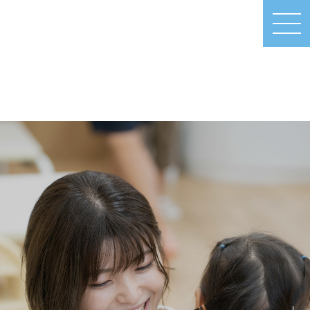
MEN
U