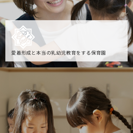
愛着形成と本当の乳幼児教育をする保育園
園からのお知らせ
【2026年8月最新】0.2歳児空き！残りわずかです！
NHK
「すくすく子育て」でリトルスター保育園が紹介されま
す！
各園のブログ
2026.08.06 赤しそジュース作り～にじ組～
2026.08.0
5 【そら組】誕生会
一覧を見る