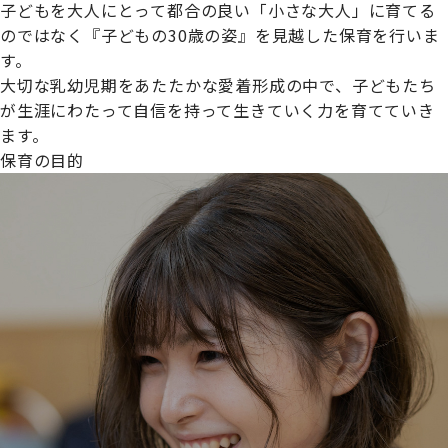
子どもを大人にとって都合の良い「小さな大人」に育てる
のではなく『子どもの30歳の姿』を見越した保育を行いま
す。
大切な乳幼児期をあたたかな愛着形成の中で、子どもたち
プライムスターほいくえんグループは女性が安心して働き
が生涯にわたって自信を持って生きていく力を育てていき
続けられる環境づくりに取り組んでおり、厚生労働省の
ます。
【えるぼし認定(☆☆)】
を受けました。
保育の目的