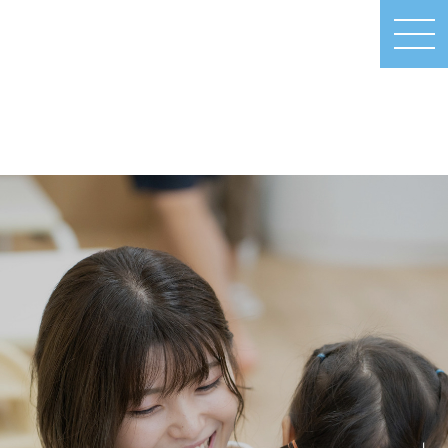
MEN
U