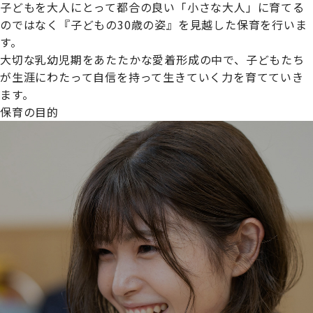
子どもを大人にとって都合の良い「小さな大人」に育てる
のではなく『子どもの30歳の姿』を見越した保育を行いま
す。
大切な乳幼児期をあたたかな愛着形成の中で、子どもたち
プライムスターほいくえんグループは女性が安心して働き
が生涯にわたって自信を持って生きていく力を育てていき
続けられる環境づくりに取り組んでおり、厚生労働省の
ます。
【えるぼし認定(☆☆)】
を受けました。
保育の目的