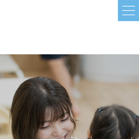
MEN
U