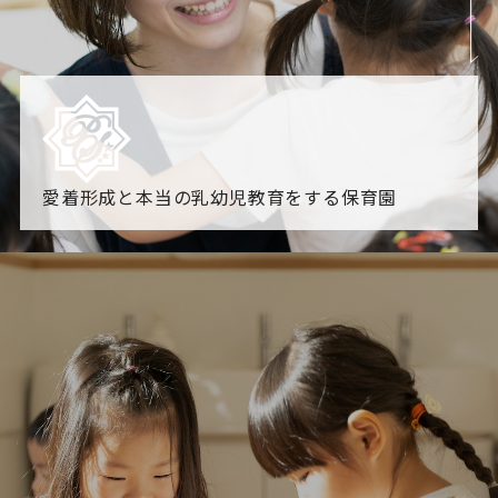
愛着形成と本当の乳幼児教育をする保育園
園からのお知らせ
【2026年8月最新】0.2歳児空き！残りわずかです！
NHK
「すくすく子育て」でリトルスター保育園が紹介されま
す！
各園のブログ
2026.08.06 赤しそジュース作り～にじ組～
2026.08.0
5 【そら組】誕生会
一覧を見る