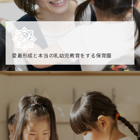
愛着形成と本当の乳幼児教育をする保育園
園からのお知らせ
【2026年8月最新】0.2歳児空き！残りわずかです！
NHK
「すくすく子育て」でリトルスター保育園が紹介されま
す！
各園のブログ
2026.08.06 赤しそジュース作り～にじ組～
2026.08.0
5 【そら組】誕生会
一覧を見る