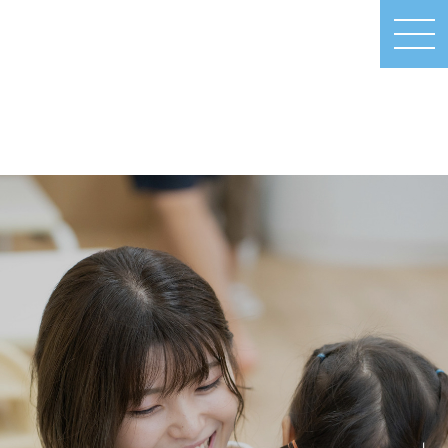
MEN
U