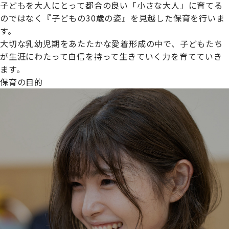
子どもを大人にとって都合の良い「小さな大人」に育てる
のではなく『子どもの30歳の姿』を見越した保育を行いま
す。
大切な乳幼児期をあたたかな愛着形成の中で、子どもたち
プライムスターほいくえんグループは女性が安心して働き
が生涯にわたって自信を持って生きていく力を育てていき
続けられる環境づくりに取り組んでおり、厚生労働省の
ます。
【えるぼし認定(☆☆)】
を受けました。
保育の目的