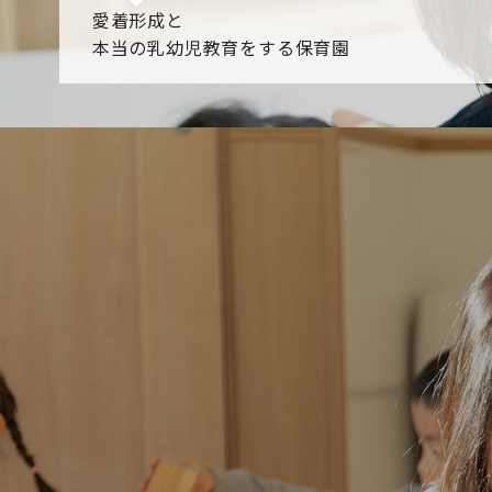
愛着形成と
本当の乳幼児教育をする保育園
園からのお知らせ
【2026年8月最新】0.2歳児空き！残りわずかです！
NHK
各園のブログ
2026.08.06 赤しそジュース作り～にじ組～
2026.08.0
一覧を見る