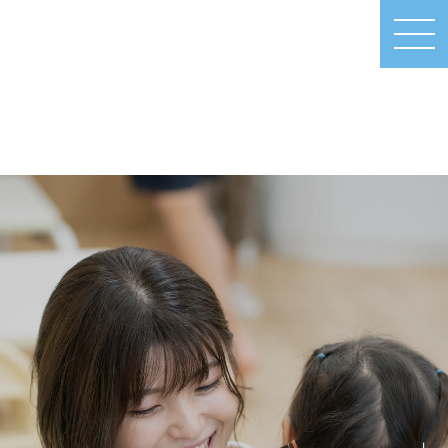
MEN
U