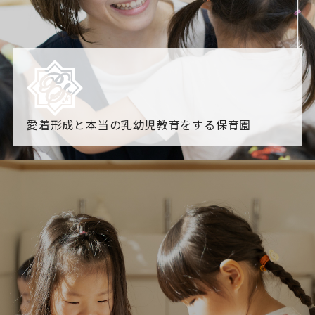
愛着形成と本当の乳幼児教育をする保育園
園からのお知らせ
【2026年8月最新】0.2歳児空き！残りわずかです！
NHK
「すくすく子育て」でリトルスター保育園が紹介されま
す！
各園のブログ
2026.08.06 赤しそジュース作り～にじ組～
2026.08.0
5 【そら組】誕生会
一覧を見る