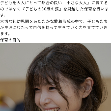
子どもを大人にとって都合の良い「小さな大人」に育てる
のではなく『子どもの30歳の姿』を見越した保育を行いま
す。
大切な乳幼児期をあたたかな愛着形成の中で、子どもたち
プライムスターほいくえんグループは女性が安心して働き
が生涯にわたって自信を持って生きていく力を育てていき
続けられる環境づくりに取り組んでおり、厚生労働省の
ます。
【えるぼし認定(☆☆)】
を受けました。
保育の目的