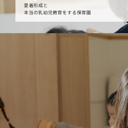
愛着形成と
本当の乳幼児教育をする保育園
園からのお知らせ
【2026年8月最新】0.2歳児空き！残りわずかです！
NHK
各園のブログ
2026.08.06 赤しそジュース作り～にじ組～
2026.08.0
一覧を見る