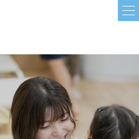
MEN
U