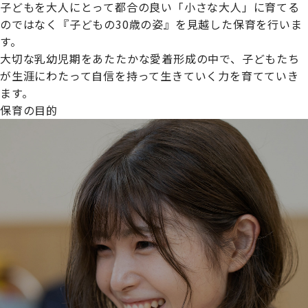
子どもを大人にとって都合の良い「小さな大人」に育てる
のではなく『子どもの30歳の姿』を見越した保育を行いま
す。
大切な乳幼児期をあたたかな愛着形成の中で、子どもたち
プライムスターほいくえんグループは女性が安心して働き
が生涯にわたって自信を持って生きていく力を育てていき
続けられる環境づくりに取り組んでおり、厚生労働省の
ます。
【えるぼし認定(☆☆)】
を受けました。
保育の目的