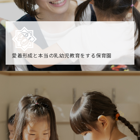
愛着形成と本当の乳幼児教育をする保育園
園からのお知らせ
【2026年8月最新】0.2歳児空き！残りわずかです！
NHK
「すくすく子育て」でリトルスター保育園が紹介されま
す！
各園のブログ
2026.08.06 赤しそジュース作り～にじ組～
2026.08.0
5 【そら組】誕生会
一覧を見る