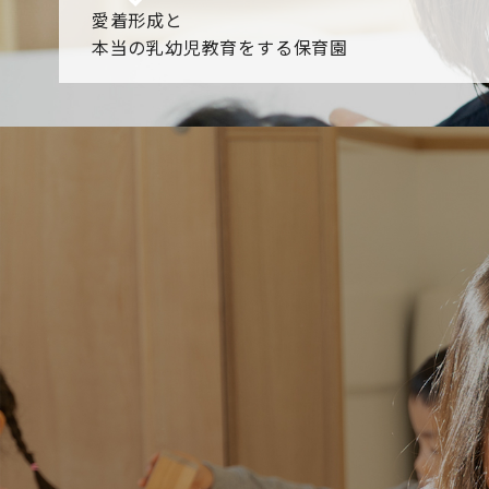
愛着形成と
本当の乳幼児教育をする保育園
園からのお知らせ
【2026年8月最新】0.2歳児空き！残りわずかです！
NHK
各園のブログ
2026.08.06 赤しそジュース作り～にじ組～
2026.08.0
一覧を見る