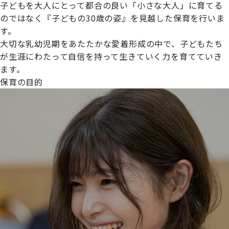
子どもを大人にとって都合の良い「小さな大人」に育てる
のではなく『子どもの30歳の姿』を見越した保育を行いま
す。
大切な乳幼児期をあたたかな愛着形成の中で、子どもたち
プライムスターほいくえんグループは女性が安心して働き
が生涯にわたって自信を持って生きていく力を育てていき
続けられる環境づくりに取り組んでおり、厚生労働省の
ます。
【えるぼし認定(☆☆)】
を受けました。
保育の目的