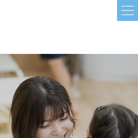
MEN
U