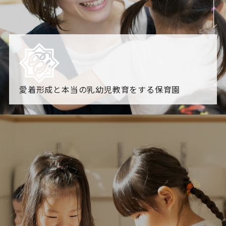
愛着形成と本当の乳幼児教育をする保育園
園からのお知らせ
【2026年8月最新】0.2歳児空き！残りわずかです！
NHK
「すくすく子育て」でリトルスター保育園が紹介されま
す！
各園のブログ
2026.08.06 赤しそジュース作り～にじ組～
2026.08.0
5 【そら組】誕生会
一覧を見る