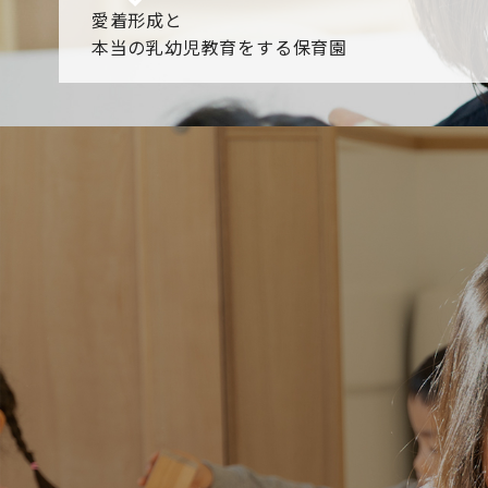
愛着形成と
本当の乳幼児教育をする保育園
園からのお知らせ
【2026年8月最新】0.2歳児空き！残りわずかです！
NHK
各園のブログ
2026.08.06 赤しそジュース作り～にじ組～
2026.08.0
一覧を見る