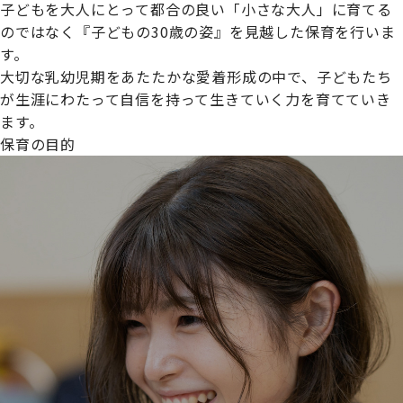
子どもを大人にとって都合の良い「小さな大人」に育てる
のではなく『子どもの30歳の姿』を見越した保育を行いま
す。
大切な乳幼児期をあたたかな愛着形成の中で、子どもたち
プライムスターほいくえんグループは女性が安心して働き
が生涯にわたって自信を持って生きていく力を育てていき
続けられる環境づくりに取り組んでおり、厚生労働省の
ます。
【えるぼし認定(☆☆)】
を受けました。
保育の目的