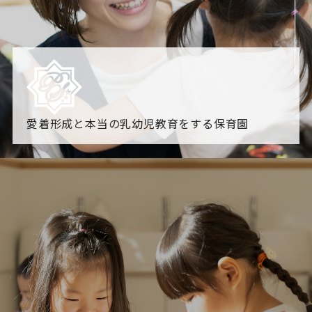
愛着形成と本当の乳幼児教育をする保育園
園からのお知らせ
【2026年8月最新】0.2歳児空き！残りわずかです！
NHK
「すくすく子育て」でリトルスター保育園が紹介されま
す！
各園のブログ
2026.08.06 赤しそジュース作り～にじ組～
2026.08.0
5 【そら組】誕生会
一覧を見る