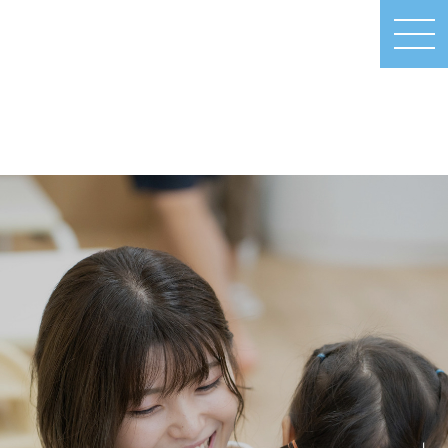
MEN
U