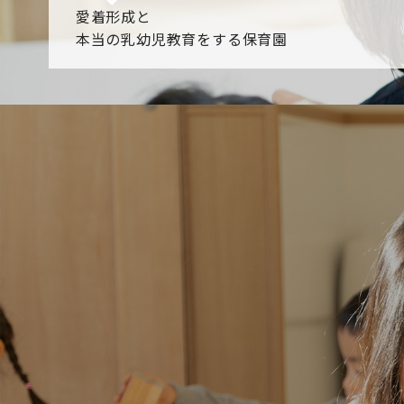
愛着形成と
本当の乳幼児教育をする保育園
園からのお知らせ
【2026年8月最新】0.2歳児空き！残りわずかです！
NHK
各園のブログ
2026.08.06 赤しそジュース作り～にじ組～
2026.08.0
一覧を見る