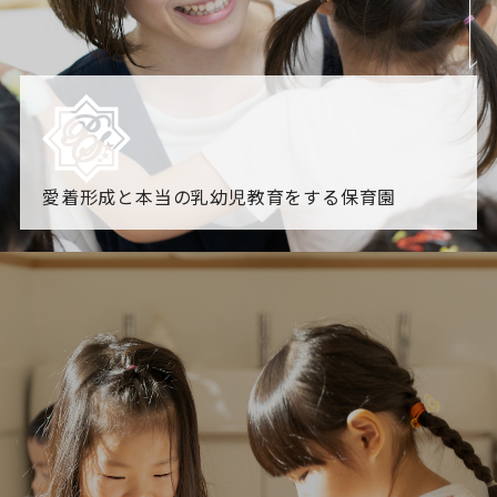
愛着形成と本当の乳幼児教育をする保育園
園からのお知らせ
【2026年8月最新】0.2歳児空き！残りわずかです！
NHK
「すくすく子育て」でリトルスター保育園が紹介されま
す！
各園のブログ
2026.08.06 赤しそジュース作り～にじ組～
2026.08.0
5 【そら組】誕生会
一覧を見る