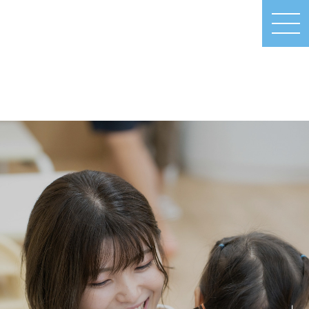
MEN
U