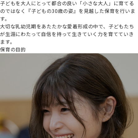
子どもを大人にとって都合の良い「小さな大人」に育てる
のではなく『子どもの30歳の姿』を見越した保育を行いま
す。
大切な乳幼児期をあたたかな愛着形成の中で、子どもたち
プライムスターほいくえんグループは女性が安心して働き
が生涯にわたって自信を持って生きていく力を育てていき
続けられる環境づくりに取り組んでおり、厚生労働省の
ます。
【えるぼし認定(☆☆)】
を受けました。
保育の目的