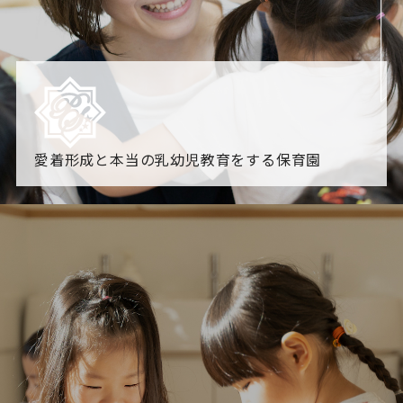
愛着形成と本当の乳幼児教育をする保育園
園からのお知らせ
【2026年8月最新】0.2歳児空き！残りわずかです！
NHK
「すくすく子育て」でリトルスター保育園が紹介されま
す！
各園のブログ
2026.08.06 赤しそジュース作り～にじ組～
2026.08.0
5 【そら組】誕生会
一覧を見る