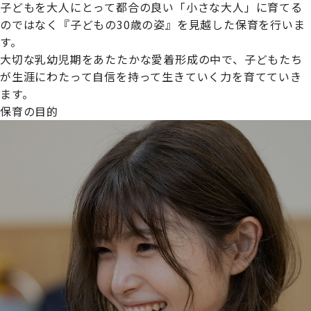
子どもを大人にとって都合の良い「小さな大人」に育てる
のではなく『子どもの30歳の姿』を見越した保育を行いま
す。
大切な乳幼児期をあたたかな愛着形成の中で、子どもたち
プライムスターほいくえんグループは女性が安心して働き
が生涯にわたって自信を持って生きていく力を育てていき
続けられる環境づくりに取り組んでおり、厚生労働省の
ます。
【えるぼし認定(☆☆)】
を受けました。
保育の目的