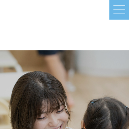
MEN
U