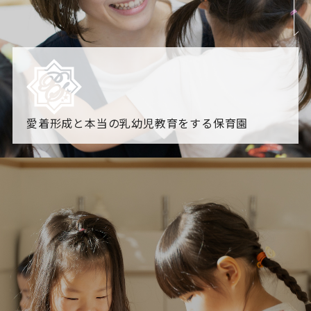
愛着形成と本当の乳幼児教育をする保育園
園からのお知らせ
【2026年8月最新】0.2歳児空き！残りわずかです！
NHK
「すくすく子育て」でリトルスター保育園が紹介されま
す！
各園のブログ
2026.08.06 赤しそジュース作り～にじ組～
2026.08.0
5 【そら組】誕生会
一覧を見る