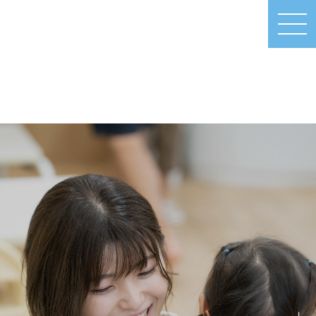
MEN
U