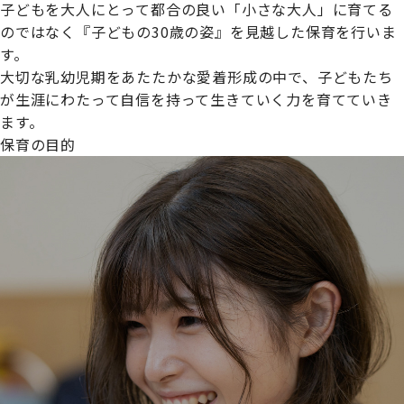
子どもを大人にとって都合の良い「小さな大人」に育てる
のではなく『子どもの30歳の姿』を見越した保育を行いま
す。
大切な乳幼児期をあたたかな愛着形成の中で、子どもたち
プライムスターほいくえんグループは女性が安心して働き
が生涯にわたって自信を持って生きていく力を育てていき
続けられる環境づくりに取り組んでおり、厚生労働省の
ます。
【えるぼし認定(☆☆)】
を受けました。
保育の目的